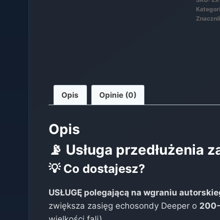
Kategor
zasię
Znaczni
Deepe
CHIR
Opis
Opinie (0)
Opis
📡 Usługa przedłużenia z
💡 Co dostajesz?
USŁUGĘ polegającą na wgraniu autorski
zwiększa zasięg echosondy Deeper o
200
wielkości fali).