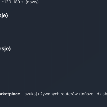
| ~130-180 zł (nowy)
je)
sje)
arketplace
– szukaj używanych routerów (tańsze i dział