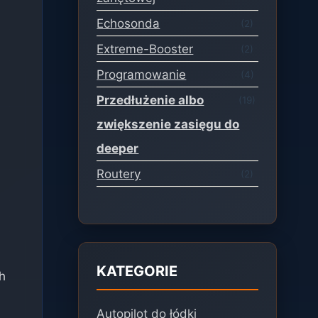
Echosonda
(2)
Extreme-Booster
(2)
Programowanie
(4)
Przedłużenie albo
(19)
zwiększenie zasięgu do
deeper
Routery
(2)
KATEGORIE
h
Autopilot do łódki