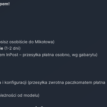
upem!
osisz osobiście do Mikołowa)
ie
(1-2 dni)
m InPost – przesyłka płatna osobno, wg gabarytu)
i konfiguracji (przesyłka zwrotna paczkomatem płatna
leżności od modelu)