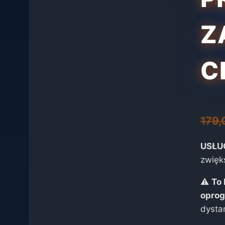
Z
C
179
USŁUG
zwięk
⚠️
To 
opro
dysta