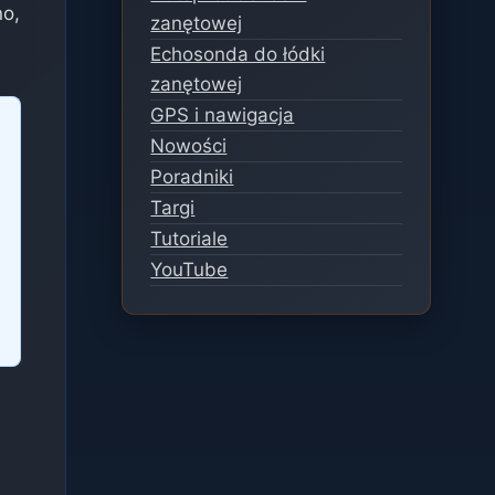
o,
zanętowej
Echosonda do łódki
zanętowej
GPS i nawigacja
Nowości
Poradniki
Targi
Tutoriale
YouTube