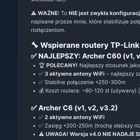
⚠️
WAŻNE:
To
NIE jest zwykła konfiguracj
napisane przeze mnie, które stabilizuje po
rozłączeniom.
🔧 Wspierane routery TP-Link
✅ NAJLEPSZY:
Archer C60
(v1, 
🏆
POLECANY!
Najlepszy stosunek jako
✅
3 aktywne anteny WiFi
– najlepszy z
✅ Stabilne połączenie +250-300m
💰 Koszt routera: ~80-120 zł (używany) 
✅
Archer C6
(v1, v2, v3.2)
✅
2 aktywne anteny WiFi
✅ Zasięg +200-250m (trochę słabszy ni
⚠️
UWAGA! Wersja v4.0 NIE NADAJE S