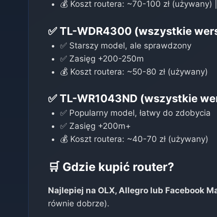
💰 Koszt routera: ~70-100 zł (używany) 
✅
TL-WDR4300
(wszystkie wers
✅ Starszy model, ale sprawdzony
✅ Zasięg +200-250m
💰 Koszt routera: ~50-80 zł (używany)
✅
TL-WR1043ND
(wszystkie wer
✅ Popularny model, łatwy do zdobycia
✅ Zasięg +200m+
💰 Koszt routera: ~40-70 zł (używany)
🛒 Gdzie kupić router?
Najlepiej na OLX, Allegro lub Facebook M
równie dobrze).