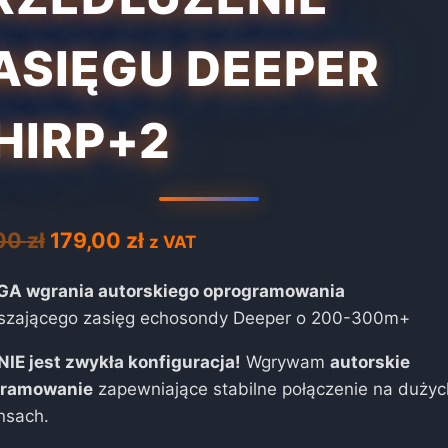
ASIĘGU DEEPER
HIRP+2
Pierwotna
Aktualna
,00
zł
179,00
zł
z VAT
cena
cena
A wgrania autorskiego oprogramowania
wynosiła:
wynosi:
szającego zasięg echosondy Deeper o 200-300m+
179,00 zł.
179,00 zł.
NIE jest zwykła konfiguracja!
Wgrywam
autorskie
gramowanie
zapewniające stabilne połączenie na dużyc
nsach.