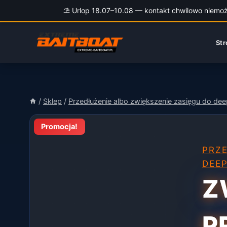
⛱️ Urlop 18.07–10.08 — kontakt chwilowo niemożli
Przejdź
do
Str
treści
/
Sklep
/
Przedłużenie albo zwiększenie zasięgu do dee
Promocja!
PRZE
DEE
Z
P