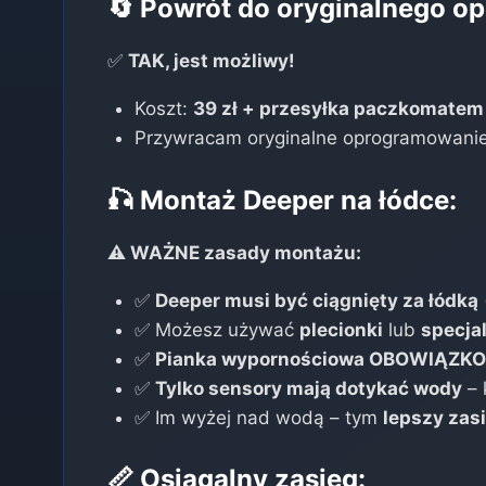
🔄 Powrót do oryginalnego 
✅
TAK, jest możliwy!
Koszt:
39 zł + przesyłka paczkomatem 
Przywracam oryginalne oprogramowanie
🎣 Montaż Deeper na łódce:
⚠️ WAŻNE zasady montażu:
✅
Deeper musi być ciągnięty za łódką
✅ Możesz używać
plecionki
lub
specja
✅
Pianka wypornościowa OBOWIĄZK
✅
Tylko sensory mają dotykać wody
– 
✅ Im wyżej nad wodą – tym
lepszy zas
📏 Osiągalny zasięg: