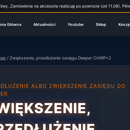
wy. Zamówienia na akcesoria realizuję po powrocie (od 11.08). Piln
ona Główna
Aktualności
Youtube
Sklep
Koszy
per
/
Zwiększenie, przedłużenie zasięgu Deeper CHIRP+2
DŁUŻENIE ALBO ZWIĘKSZENIE ZASIĘGU DO
PER
WIĘKSZENIE,
RZEDŁUŻENIE