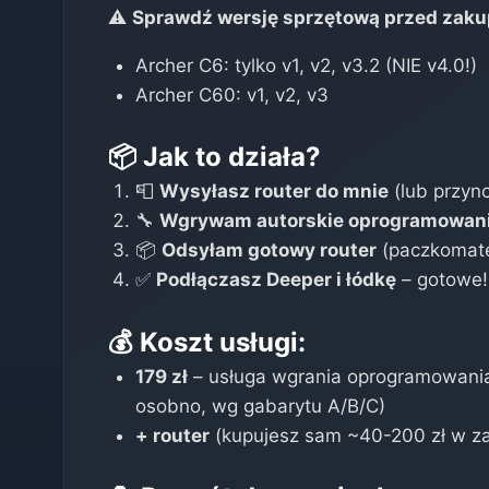
⚠️
Sprawdź wersję sprzętową przed zak
Archer C6: tylko v1, v2, v3.2 (NIE v4.0!)
Archer C60: v1, v2, v3
📦 Jak to działa?
📮
Wysyłasz router do mnie
(lub przyn
🔧
Wgrywam autorskie oprogramowan
📦
Odsyłam gotowy router
(paczkomate
✅
Podłączasz Deeper i łódkę
– gotowe!
💰 Koszt usługi:
179 zł
– usługa wgrania oprogramowania 
osobno, wg gabarytu A/B/C)
+ router
(kupujesz sam ~40-200 zł w za