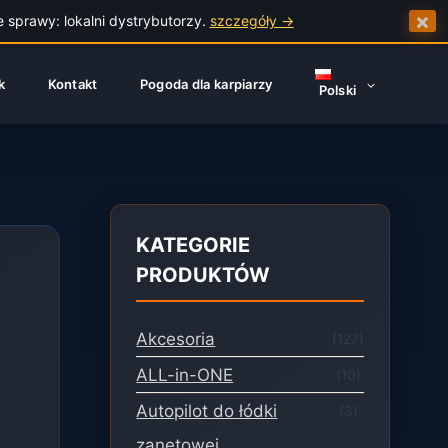
×
e sprawy: lokalni dystrybutorzy.
szczegóły →
k
Kontakt
Pogoda dla karpiarzy
Polski
KATEGORIE
PRODUKTÓW
Akcesoria
(127)
ALL-in-ONE
(10)
Autopilot do łódki
(3)
zanętowej