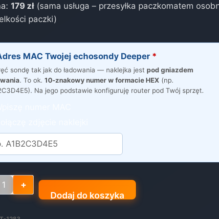
na:
179 zł
(sama usługa – przesyłka paczkomatem osobn
elkości paczki)
Adres MAC Twojej echosondy Deeper
*
ęć sondę tak jak do ładowania — naklejka jest
pod gniazdem
owania
. To ok.
10-znakowy numer w formacie HEX
(np.
C3D4E5). Na jego podstawie konfiguruję router pod Twój sprzęt.
piszę numer MAC
łączę zdjęcie naklejki
Dodaj do koszyka
szenie,
łużenie
T-1283