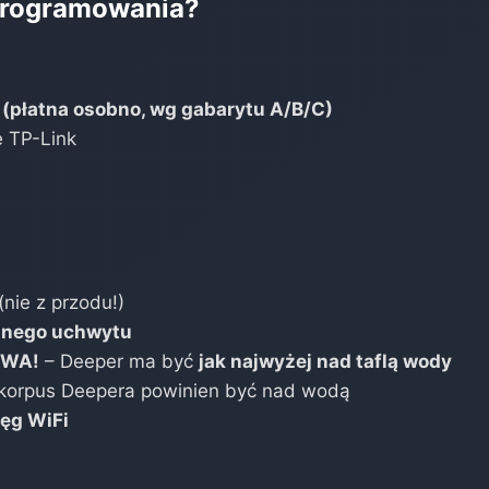
oprogramowania?
(płatna osobno, wg gabarytu A/B/C)
 TP-Link
(nie z przodu!)
lnego uchwytu
OWA!
– Deeper ma być
jak najwyżej nad taflą wody
korpus Deepera powinien być nad wodą
ięg WiFi