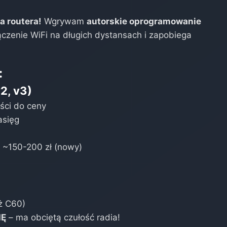
a routera!
Wgrywam
autorskie oprogramowanie
łączenie WiFi na długich dystansach i zapobiega
:
v2, v3)
ści do ceny
asięg
| ~150-200 zł (nowy)
ż C60)
IĘ
– ma obciętą czułość radia!