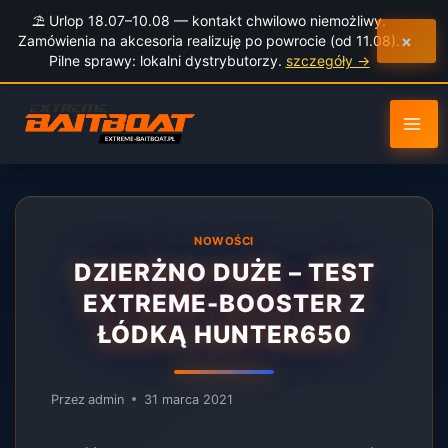
do
⛱️ Urlop 18.07–10.08 — kontakt chwilowo niemożliwy.
treści
×
Zamówienia na akcesoria realizuję po powrocie (od 11.08).
Pilne sprawy: lokalni dystrybutorzy.
szczegóły →
NOWOŚCI
DZIERŻNO DUŻE – TEST
EXTREME-BOOSTER Z
ŁÓDKĄ HUNTER650
Przez
admin
31 marca 2021