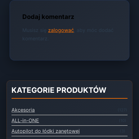
Dodaj komentarz
Musisz się
zalogować
, aby móc dodać
komentarz.
KATEGORIE PRODUKTÓW
Akcesoria
(127)
ALL-in-ONE
(10)
Autopilot do łódki zanętowej
(3)